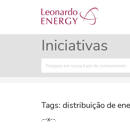
Iniciativas
Procurar
por
Tags: distribuição de en
.--x--.