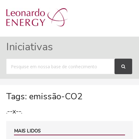
MENU
Iniciativas
Procurar
por
Tags: emissão-CO2
.--x--.
MAIS LIDOS