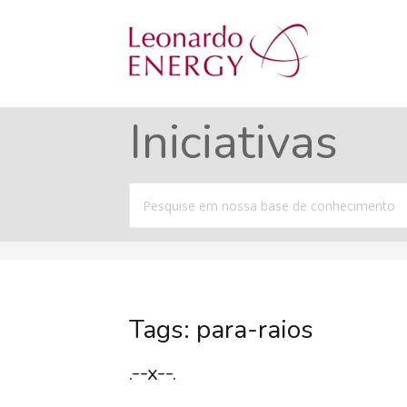
Iniciativas
Procurar
por
Tags: para-raios
.--x--.