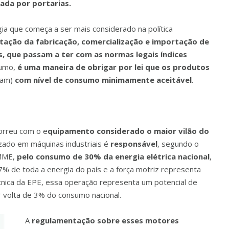
ada por portarias.
a que começa a ser mais considerado na política
ação da fabricação, comercialização e importação de
 que passam a ter com as normas legais índices
sumo,
é uma maneira de obrigar por lei que os produtos
ejam)
com nível de consumo minimamente aceitável
.
orreu com o e
quipamento considerado o maior vilão do
lizado em máquinas industriais é
responsável
, segundo o
 MME,
pelo consumo de 30% da energia elétrica nacional
,
7% de toda a energia do país e a força motriz representa
nica da EPE, essa operação representa um potencial de
volta de 3% do consumo nacional.
A
regulamentação sobre esses motores