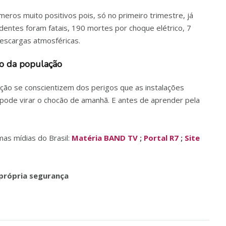
ros muito positivos pois, só no primeiro trimestre, já
identes foram fatais, 190 mortes por choque elétrico, 7
escargas atmosféricas.
ão da população
ação se conscientizem dos perigos que as instalações
 pode virar o chocão de amanhã. E antes de aprender pela
as mídias do Brasil:
Matéria BAND TV
;
Portal R7
;
Site
 própria segurança