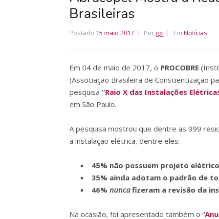
Brasileiras
Postado
15 maio 2017
Por
ggj
Em
Notícias
Em 04 de maio de 2017, o
PROCOBRE
(Inst
(Associação Brasileira de Conscientização p
pesquisa
“
Raio X das Instalações Elétrica
em São Paulo.
A pesquisa mostrou que dentre as 999 resi
a instalação elétrica, dentre eles:
45% não possuem projeto elétric
35% ainda adotam o padrão de t
46%
nunca
fizeram a revisão da ins
Na ocasião, foi apresentado também o “
Anu