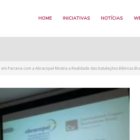
HOME
INICIATIVAS
NOTÍCIAS
W
em Parceria com a Abracopel Mostra a Realidade das Instalações Elétricas Bra