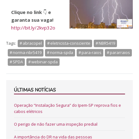
Clique no link
👇
e
garanta sua vaga!
http://bit.ly/2kvp32o
Tags:
abracopel
eletricista-consciente
NBR5419
norma-nbr5419
norma-spda
para-raios
pararraios
SPDA
webinar-spda
ÚLTIMAS NOTÍCIAS
Operação “Instalação Segura” do Ipem-SP reprova fios e
cabos elétricos
O perigo de não fazer uma inspeção predial
A importância do DR na vida das pessoas