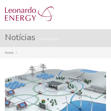
MENU
Notícias
neoenergia
Home
/