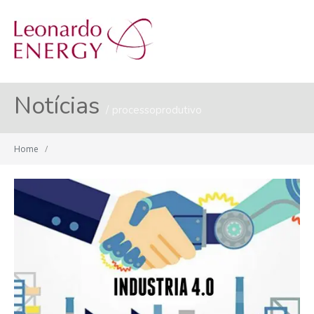
MENU
Notícias
processoprodutivo
Home
/