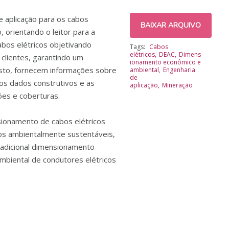
e aplicação para os cabos
BAIXAR ARQUIVO
 orientando o leitor para a
abos elétricos objetivando
Tags:
Cabos
elétricos
DEAC
Dimens
clientes, garantindo um
ionamento econômico e
to, fornecem informações sobre
ambiental
Engenharia
de
 os dados construtivos e as
aplicação
Mineração
ções e coberturas.
sionamento de cabos elétricos
tos ambientalmente sustentáveis,
adicional dimensionamento
mbiental de condutores elétricos